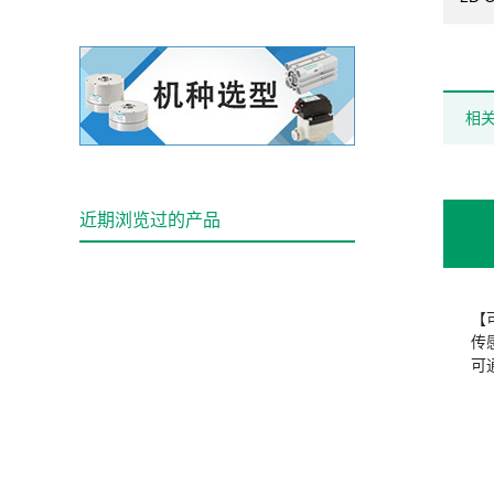
相
近期浏览过的产品
【
传
可