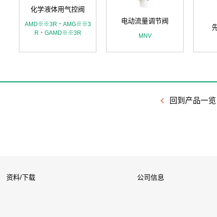
化学液体用气控阀
电动流量调节阀
AMD※※3R・AMG※※3
R・GAMD※※3R
MNV
回到产品一览
资料/下载
公司信息