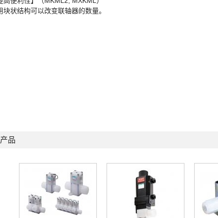
提高便利性】（MKML2, MXKML）
用块状结构可以改变联轴器的数量。
产品