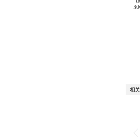
【
采
相关