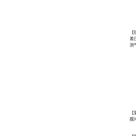
【
差
测
【更
膜