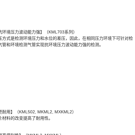
抗环境压力波动能力强】（KML703系列）
压方式是检测环境压力和水位的差压，因此，在相同压力环境下可针对检
气管和环境检测气管实现抗环境压力波动能力强的检测。
耐用】（KML502, MKML2, MXKML2）
片材料的改变提高了耐用性。