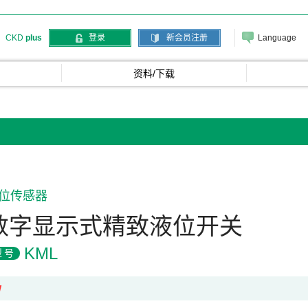
Language
CKD
plus
登录
新会员注册
资料/下载
位传感器
数字显示式精致液位开关
KML
型号
W