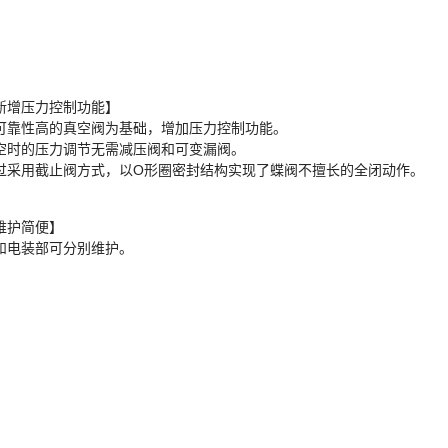
新增压力控制功能】
可靠性高的真空阀为基础，增加压力控制功能。
空时的压力调节无需减压阀和可变漏阀。
过采用截止阀方式，以O形圈密封结构实现了蝶阀不擅长的全闭动作。
维护简便】
和电装部可分别维护。