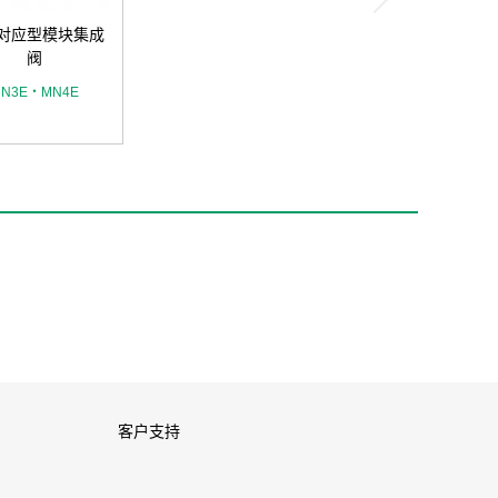
C对应型模块集成
阀
N3E・MN4E
客户支持