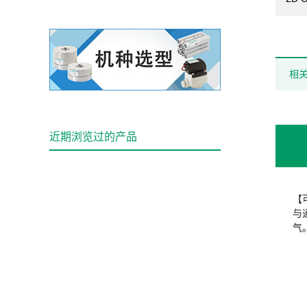
相
近期浏览过的产品
【
与
气