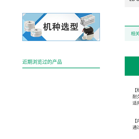
相
近期浏览过的产品
【
耐
适用
【
通