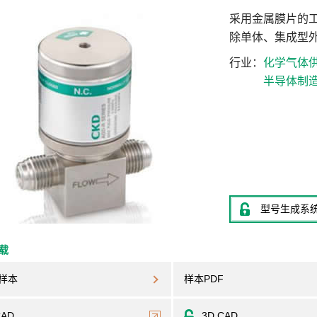
采用金属膜片的
除单体、集成型外
行业
化学气体
半导体制
型号生成系
下载
样本
样本PDF
CAD
3D CAD