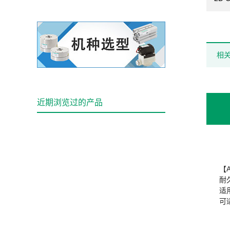
相
近期浏览过的产品
【
耐
适用
可