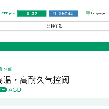
Language
CKD
plus
登录
新会员注册
资料/下载
耐久阀
高温・高耐久气控阀
AGD
型号