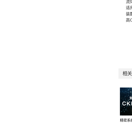
流
适
装
高
相关
精密系