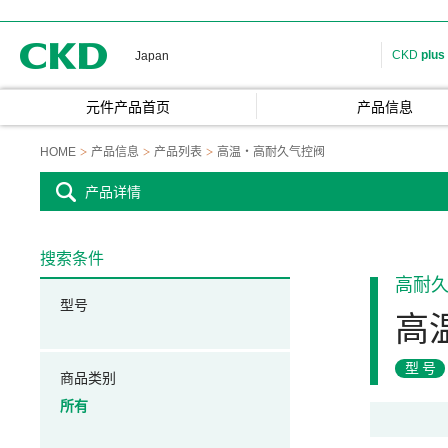
CKD
CKD
plus
Japan
元件产品首页
产品信息
HOME
产品信息
产品列表
高温・高耐久气控阀
产品详情
搜索条件
高耐
型号
高
型号
商品类别
所有