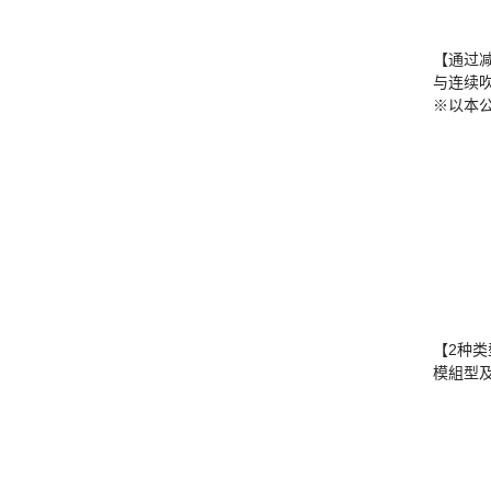
【通过减
与连续
※以本
【2种
模組型