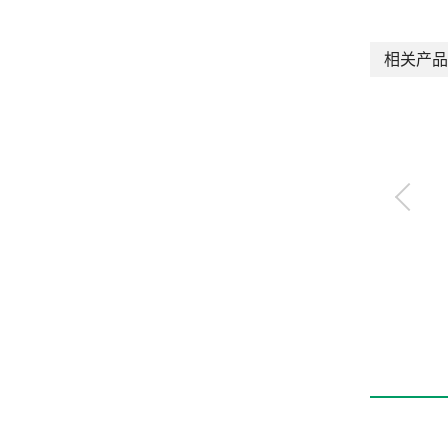
相关产品
机器人旋转连接器
RJAC