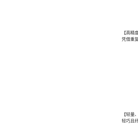
【高精
凭借重复
【轻量
轻巧且