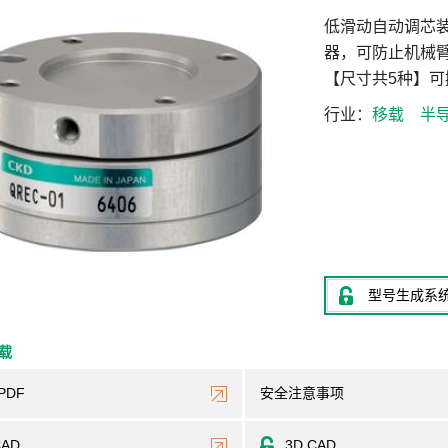
低滑动自动调芯
器，可防止机械
【尺寸共5种】可搬
行业
移载
半
型号生成系
下载
PDF
安全注意事项
CAD
3D CAD