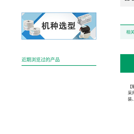
相
近期浏览过的产品
【
采
装