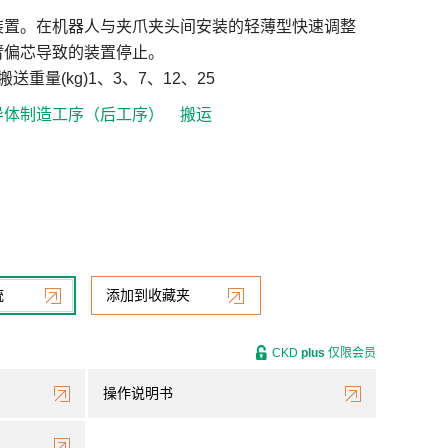
装置。在机器人与夹爪夹头间安装的轻薄型快速调整
臂偏芯导致的装置停止。
送重量(kg)1、3、7、12、25
导体制造工序（后工序）
搬运
统
添加到收藏夹
CKD
plus
仅限会员
操作说明书