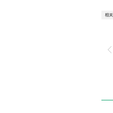
相关
机器人旋转连接器
RJAC