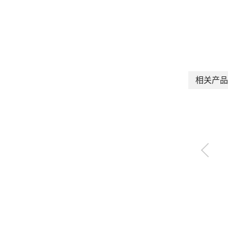
相关产品
负压切换单元
MV3QR