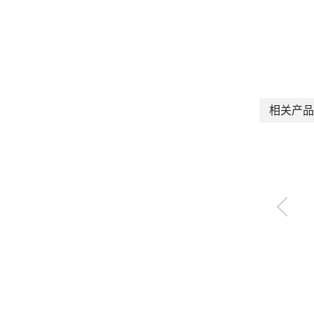
相关产品
负压切换单元
MV3QR