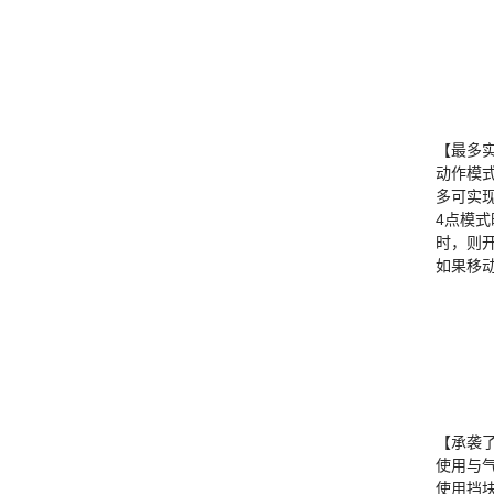
【最多
动作模
多可实
4点模
时，则
如果移
【承袭
使用与
使用挡块