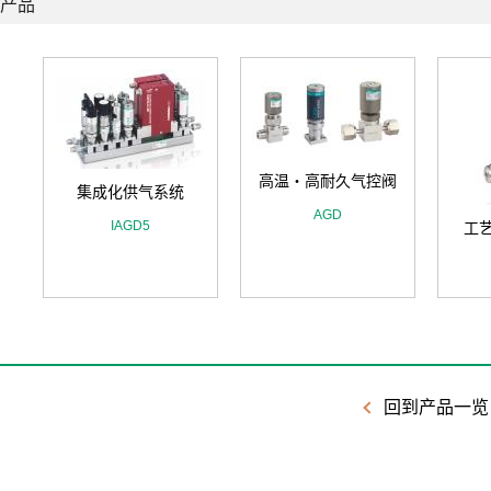
产品
高温・高耐久气控阀
集成化供气系统
AGD
IAGD5
工
回到产品一览