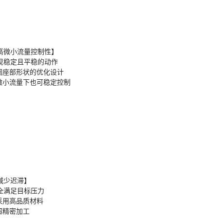
高微小流量控制性】
现稳定且平稳的动作
 阀座部形状的优化设计
 微小流量下也可稳定控制
减少迟滞】
全满足目标压力
 采用高品质材料
 超精密加工