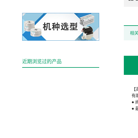
相
近期浏览过的产品
【
有
●
●