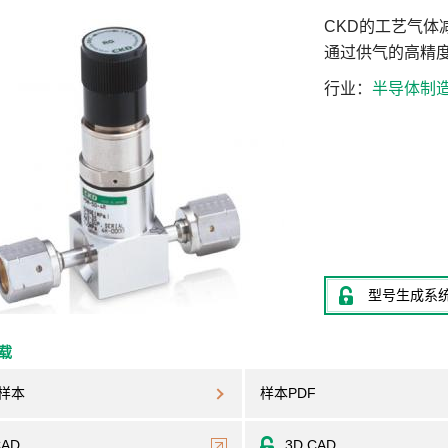
CKD的工艺气
通过供气的高精
行业
半导体制
型号生成系
下载
样本
样本PDF
CAD
3D CAD