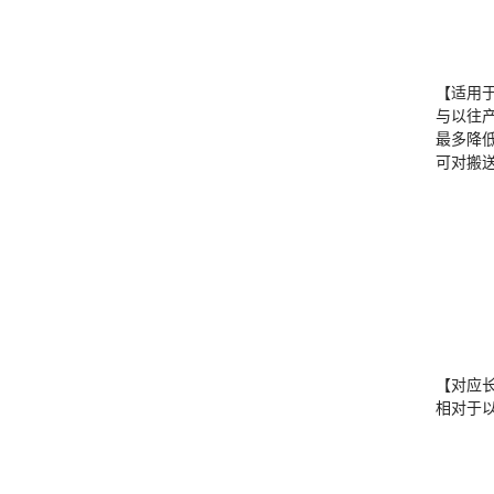
【适用
与以往
最多降低
可对搬
【对应
相对于