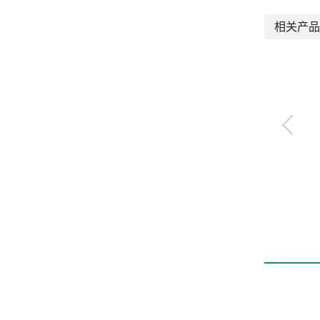
相关产品
电动执行器 滑块型
EBS-L