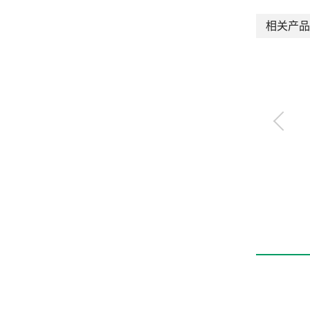
相关产品
电动执行器 滑块型
EBS-L