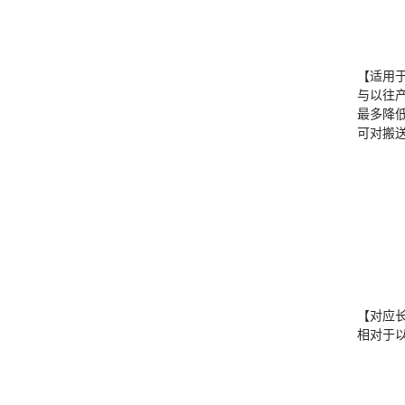
【适用
与以往
最多降低
可对搬
【对应
相对于