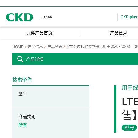
CKD
CKD
plus
Japan
元件产品首页
产品信息
HOME
产品信息
产品列表
LTE对应远程控制器（用于绿地・绿化）【
产品详情
搜索条件
用于
型号
L
售
商品类别
所有
型号