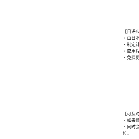
【日语
・由日
・制定
・应用
・免费
【可及
・如果
・同时
位。