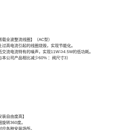
搭载全波整流线圈】（AC型）
止过高电流引起的线圈烧毁，实现节能化。
低交流电流特有的噪声，实现11W⇒4.5W的低功耗。
与本公司产品相比减少60% ：阀尺寸3）
安装自由度高】
圈旋转360度。
对应各种安装场所。