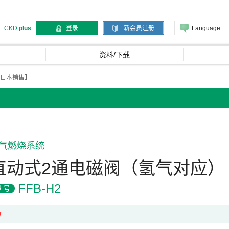
Language
CKD
plus
登录
新会员注册
资料/下载
定日本销售】
气燃烧系统
直动式2通电磁阀（氢气对应）
FFB-H2
型号
W