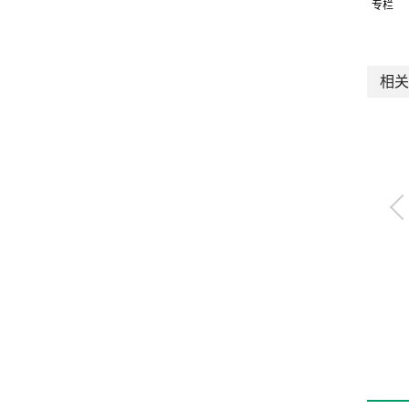
专栏
相关
气体遮蔽阀（快开
型）
VNA