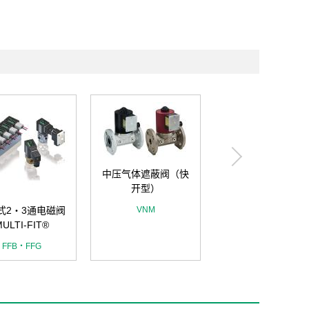
中压气体遮蔽阀（快
中压气体遮蔽阀（
开型）
开型）
式2・3通电磁阀
VNM
VLM
ULTI-FIT®
FFB・FFG