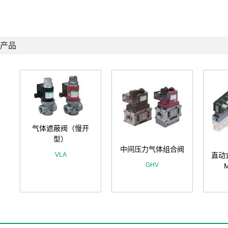
产品
气体遮蔽阀（慢开
型）
中间压力气体组合阀
VLA
直动
GHV
M