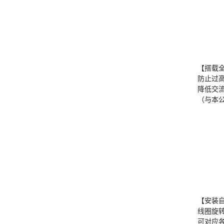
【搭载
防止过
降低交流
（与本公
【安装
线圈旋转
可对应