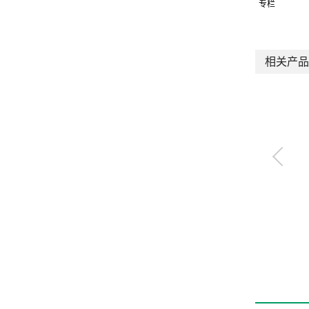
专栏
相关产品
气体遮蔽阀（快开
型）
VNA