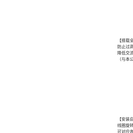
【搭载
防止过
降低交流
（与本公
【安装
线圈旋转
可对应