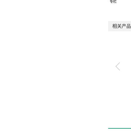
专栏
相关产品
气体遮蔽阀（快开
型）
VNA