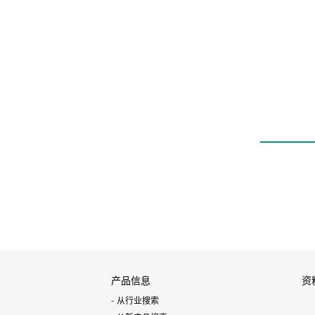
高耐久性元件HP系列
带测长功能线性导轨
卡爪
LSHM-HP2
产品信息
资
从行业搜索