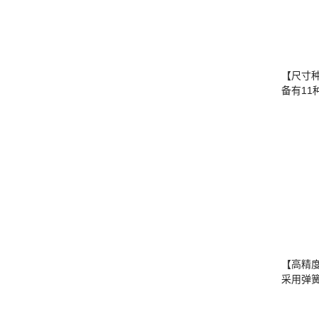
【尺寸
备有1
【高精
采用弹