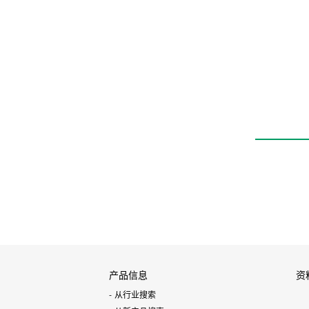
高耐久性元件HP系列
带测长功能线性导轨
卡爪
LSHM-HP2
产品信息
资
从行业搜索