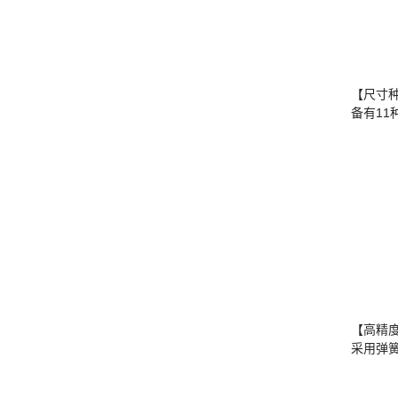
【尺寸
备有1
【高精
采用弹