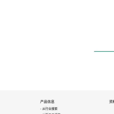
高耐久性元件HP系列
带测长功能线性导轨
卡爪
LSHM-HP2
产品信息
资
从行业搜索