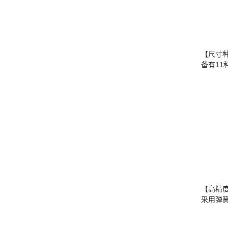
【尺寸
备有1
【高精
采用弹