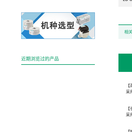
相
近期浏览过的产品
【
采
【
采
【