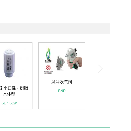
脉冲吹气阀
器 小口径・树脂
BNP
本体型
SL・SLW