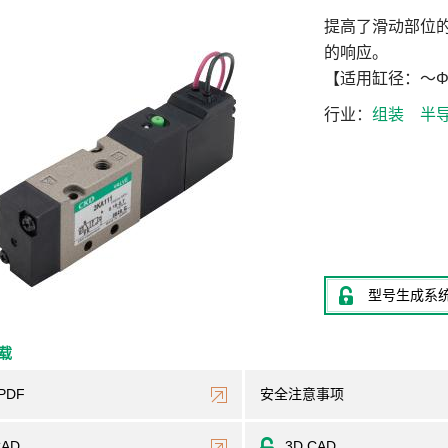
提高了滑动部位
的响应。
【适用缸径：～Φ
行业
组装
半
型号生成系
下载
PDF
安全注意事项
CAD
3D CAD