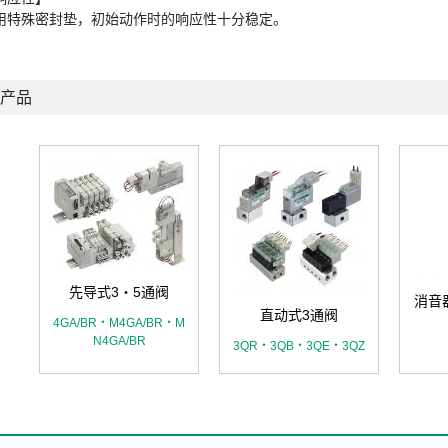
用特殊密封垫，初始动作时的响应性十分稳定。
产品
先导式3・5通阀
消音
直动式3通阀
4GA/BR・M4GA/BR・M
N4GA/BR
3QR・3QB・3QE・3QZ