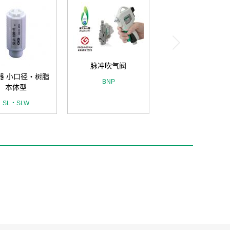
脉冲吹气阀
器 小口径・树脂
BNP
本体型
SL・SLW