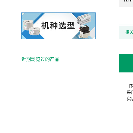
相
近期浏览过的产品
【
采
实