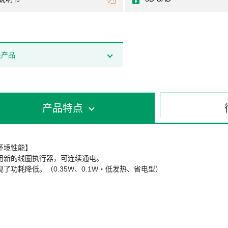
关产品
产品特点
环境性能】
用新的线圈执行器，可连续通电。
现了功耗降低。（0.35W、0.1W・低发热、省电型）