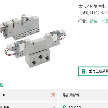
优化了环境性能
【适用缸径：Φ20
行业
组装
半
型号生成系
下载
PDF
维护用部件
说明书
3D CAD