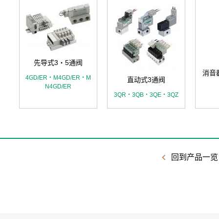
先导式3・5通阀
消音
4GD/ER・M4GD/ER・M
直动式3通阀
N4GD/ER
3QR・3QB・3QE・3QZ
回到产品一览