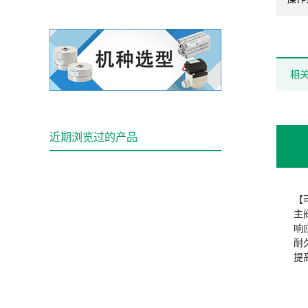
相
近期浏览过的产品
【
主
响
耐
提