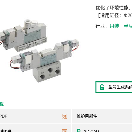
优化了环境性能
【适用缸径：Φ20
行业
组装
半
型号生成系
下载
PDF
维护用部件
说明书
3D CAD