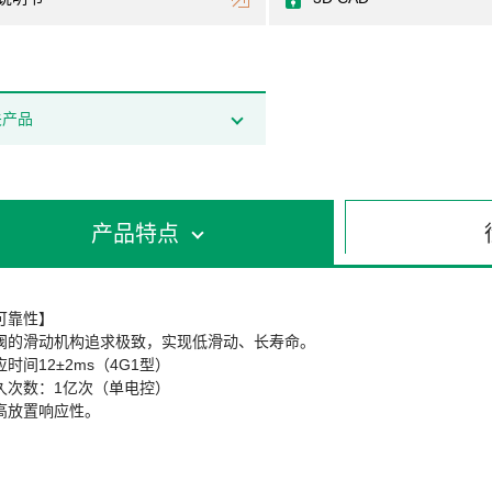
关产品
产品特点
可靠性】
阀的滑动机构追求极致，实现低滑动、长寿命。
应时间12±2ms（4G1型）
久次数：1亿次（单电控）
高放置响应性。