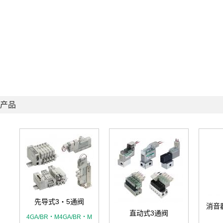
产品
先导式3・5通阀
消音
直动式3通阀
4GA/BR・M4GA/BR・M