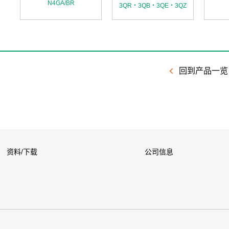
N4GA/BR
3QR・3QB・3QE・3QZ
回到产品一览
资料/下载
公司信息