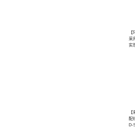
【
采
实
【
配
D