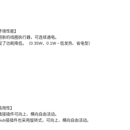
环境性能】
用新的线圈执行器，可连续通电。
现了功耗降低。（0.35W、0.1W・低发热、省电型）
易用性】
线接插件可向上、横向自由活动。
-Sub接插件也采用旋转式，可向上、横向自由活动。