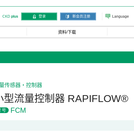
Language
CKD
plus
登录
新会员注册
资料/下载
量传感器・控制器
小型流量控制器 RAPIFLOW®
FCM
型号