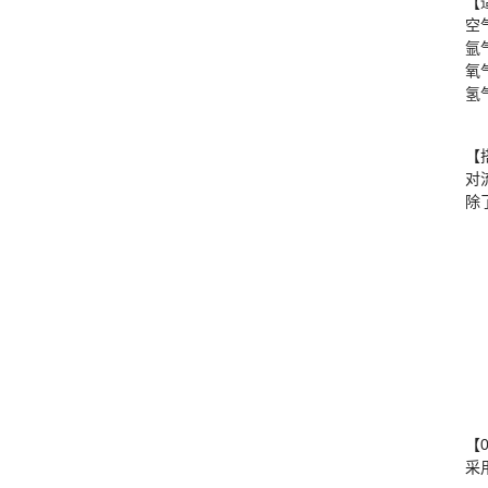
【
空气
氩气
氧
氢气
【
对
除
【
采