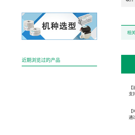
相
近期浏览过的产品
【
支
【I
通