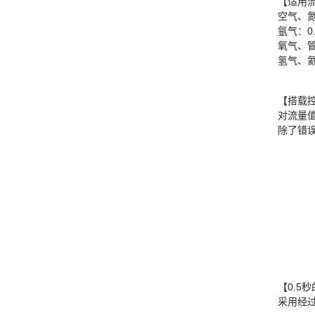
【适用
空气、氮气
氩气：0.0
氧气、管
氢气、氦气
【搭载
对流量
除了错误
【0.5
采用经过