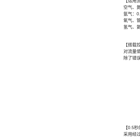
【适用
空气、氮气
氩气：0.0
氧气、管
氢气、氦气
【搭载
对流量
除了错误
【0.5
采用经过