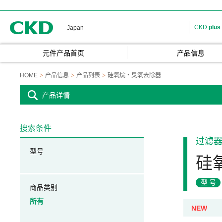
CKD
CKD
plus
Japan
元件产品首页
产品信息
HOME
产品信息
产品列表
硅氧烷・臭氧去除器
产品详情
搜索条件
过滤
型号
硅
型号
商品类别
所有
NEW