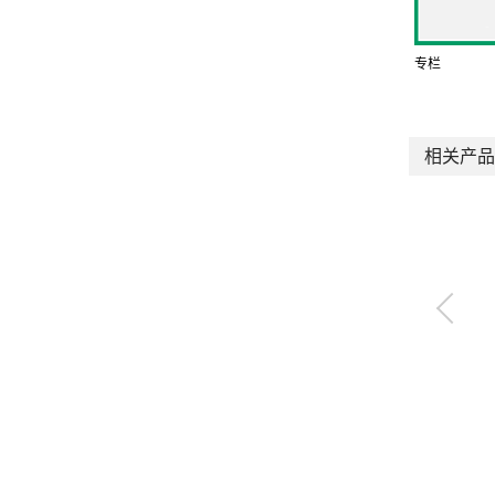
专栏
相关产品
室外用WP系列 冷凝水
分离器
FXW※-W