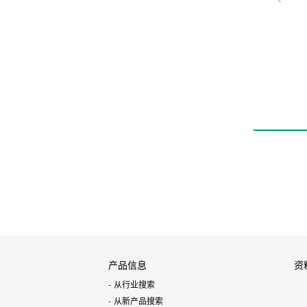
高耐久性元件HP系列
线性导轨卡爪
LSH-HP1
产品信息
资
从行业搜索
从新产品搜索