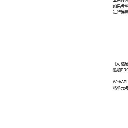
业用传
如果希望
进行连
【可选
追加PRO
WebAPI,
站单元与