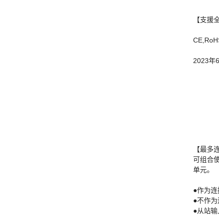
【支援
CE,RoH
2023
【最多连
可组合
单元。
●作为连
●不作
●从站输