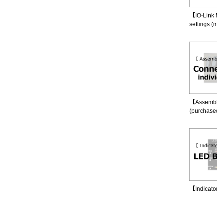
【IO-Link 
settings (
【Assembly
(purchased
【Indicato