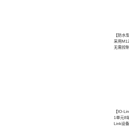
【防水型远
采用M1
无需控
【IO-L
1单元8
Link设