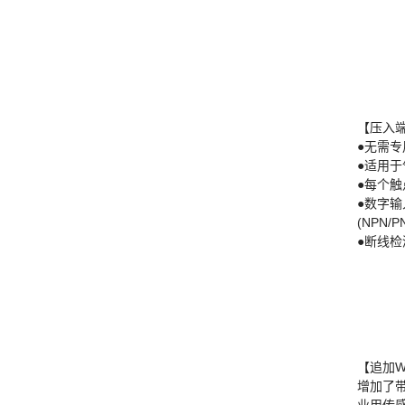
【压入
●无需专
●适用
●每个
●数字输
(NPN/
●断线检
【追加W
增加了带