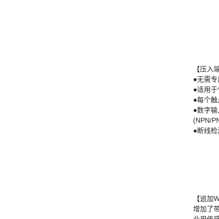
【压入
●无需专
●适用
●每个
●数字输
(NPN/
●断线检
【追加W
增加了带