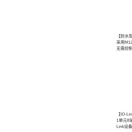
【防水型远
采用M1
无需控
【IO-L
1单元8
Link设