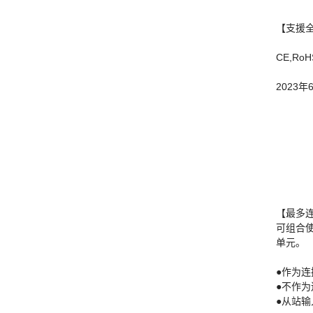
【支援
CE,RoH
2023
【最多连
可组合
单元。
●作为连
●不作
●从站输