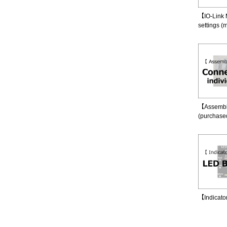
【IO-Link 
settings (
【Assembly
(purchased
【Indicato