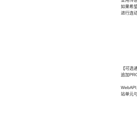
业用传
如果希望
进行连
【可选
追加PRO
WebAPI,
站单元与