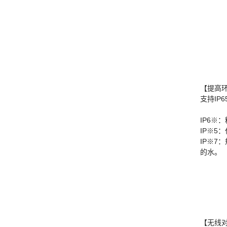
【提高
支持IP
IP6※
IP※5
IP※
的水。
【无线对应