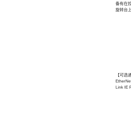
备有在控
旋转台
【可选
EtherNet
Link IE 