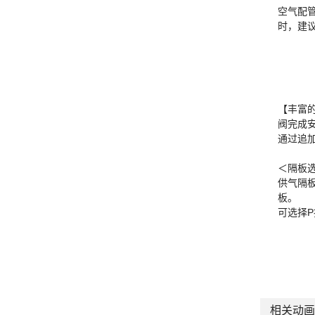
空气配
时，建议
【丰富
阀完成
通过追
＜隔板
供气隔板
板。
可选择P
相关动画