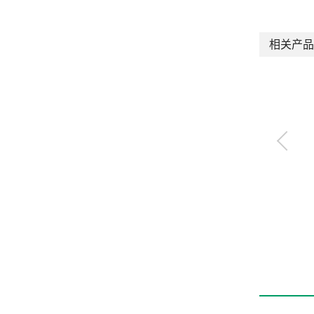
相关产品
远程I/O
RT