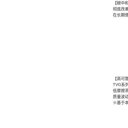
【碳中
彻底改
在长期
【高可
TVG系
低摩擦
质量波
※基于