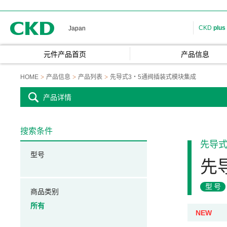
CKD
CKD
plus
Japan
元件产品首页
产品信息
HOME
产品信息
产品列表
先导式3・5通阀插装式模块集成
产品详情
搜索条件
先导式
型号
先
型号
商品类别
所有
NEW