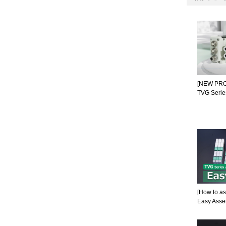
[NEW PROD
TVG Serie
[How to a
Easy Asse