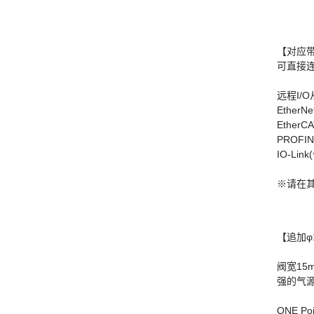
【对应带
可直接连
远程I/
EtherNe
EtherC
PROFI
IO-Lin
※请在其
【追加φ
阀宽15
强的气
ONE Po