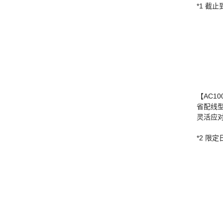
*1 截止
【AC10
省配线型
灵活应
*2 限定