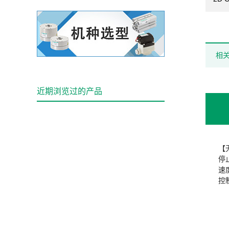
相
近期浏览过的产品
【
停
速
控