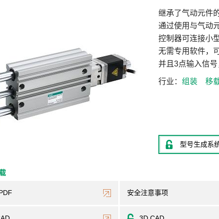
继承了气动元件
通过使用与气动
控制器可连接小型
无需专用软件，
并且3点输入信号
行业
组装
移
型号生成系
下载
PDF
安全注意事项
CAD
3D CAD