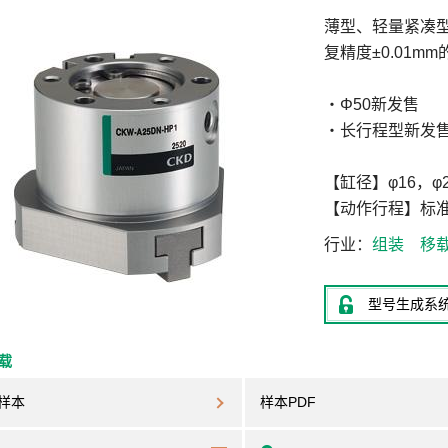
薄型、轻量紧凑型
复精度±0.01
・Φ50新发售
・长行程型新发
【缸径】φ16，φ20
【动作行程】标准：
行业
组装
移
型号生成系
下载
样本
样本PDF