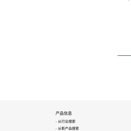
高耐久性元件HP系
线性导轨卡爪
LSH-HP1
产品信息
从行业搜索
从新产品搜索