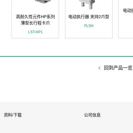
电动
列
高耐久性元件HP系列
电动执行器 夹持2爪型
薄型长行程卡爪
FLSH
LST-HP1
回到产品一览
资料/下载
公司信息