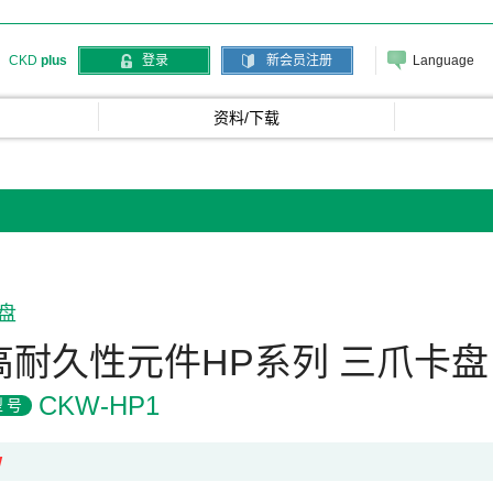
Language
CKD
plus
登录
新会员注册
资料/下载
盘
高耐久性元件HP系列 三爪卡盘
CKW-HP1
型号
W