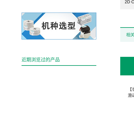
2D 
相
近期浏览过的产品
【
滑