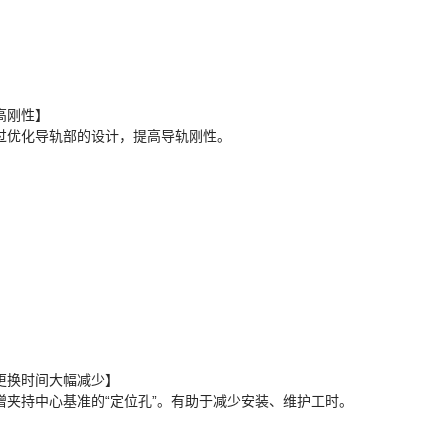
高刚性】
过优化导轨部的设计，提高导轨刚性。
更换时间大幅减少】
增夹持中心基准的“定位孔”。有助于减少安装、维护工时。