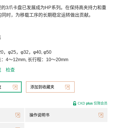
的3爪卡盘已发展成为HP系列。在保持高夹持力和重
mm的同时，为移载工序的长期稳定运转做出贡献。
售
，φ25，φ32，φ40, φ50
4～12mm, 长行程：10～20mm
载
检查
统
添加到收藏夹
CKD
plus
仅限会员
操作说明书