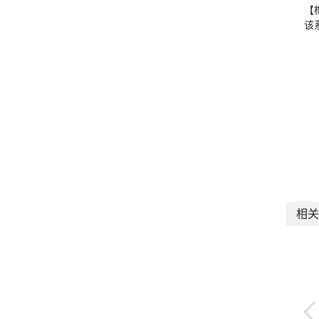
【
该
相关