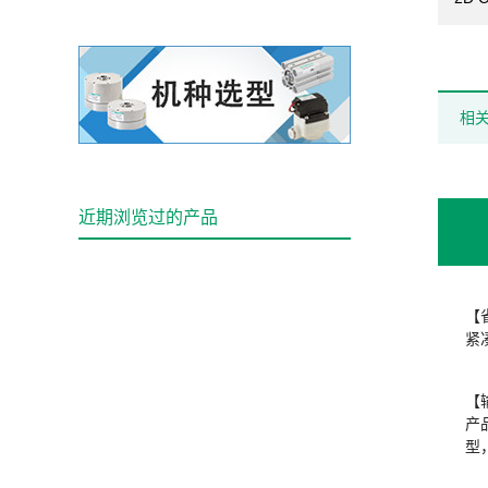
相
近期浏览过的产品
【
紧
【
产
型