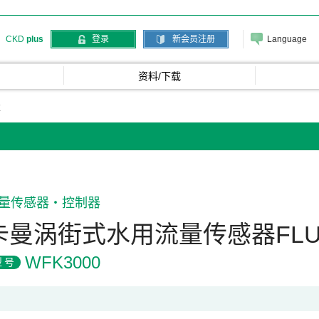
Language
CKD
plus
登录
新会员注册
资料/下载
X
量传感器・控制器
卡曼涡街式水用流量传感器FLU
WFK3000
型号