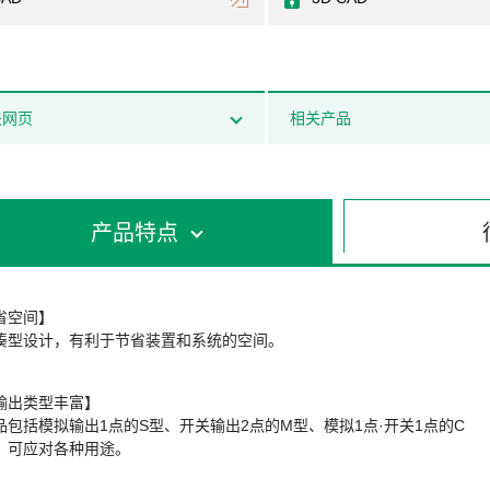
关网页
相关产品
产品特点
省空间】
凑型设计，有利于节省装置和系统的空间。
输出类型丰富】
品包括模拟输出1点的S型、开关输出2点的M型、模拟1点·开关1点的C
，可应对各种用途。