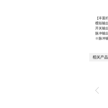
【丰富
模拟输出
开关输出
脉冲输
※脉冲
相关产品