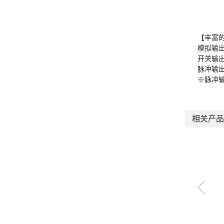
【丰富
模拟输出
开关输出
脉冲输
※脉冲
相关产品