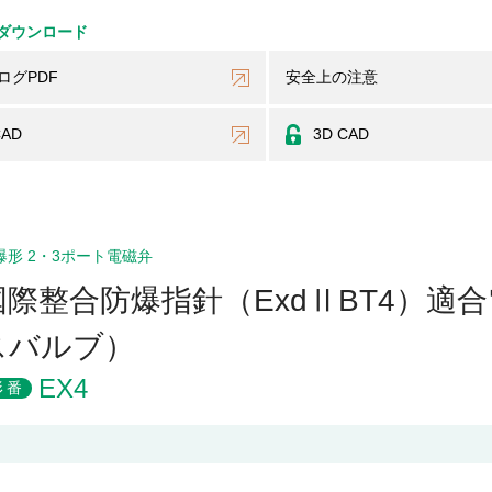
ダウンロード
ログPDF
安全上の注意
CAD
3D CAD
爆形 2・3ポート電磁弁
国際整合防爆指針（ExdⅡBT4）
スバルブ）
EX4
形番