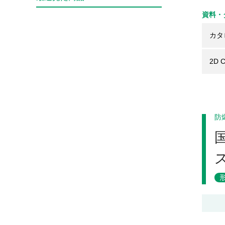
資料・
カタ
2D 
防