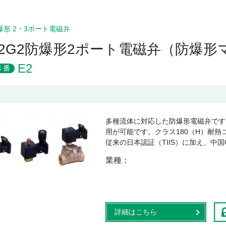
爆形 2・3ポート電磁弁
d2G2防爆形2ポート電磁弁（防爆
E2
形番
多種流体に対応した防爆形電磁弁です
用が可能です。クラス180（H）耐
従来の日本認証（TIIS）に加え、中国G
業種
詳細はこちら