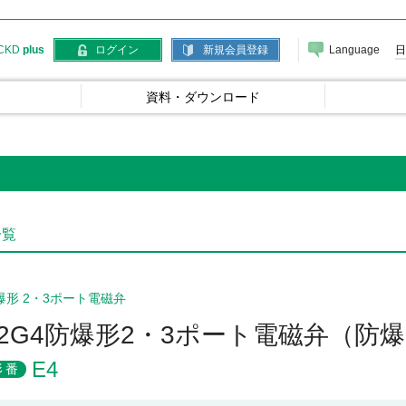
Language
日
CKD
plus
ログイン
新規会員登録
資料・ダウンロード
一覧
爆形 2・3ポート電磁弁
d2G4防爆形2・3ポート電磁弁（
E4
形番