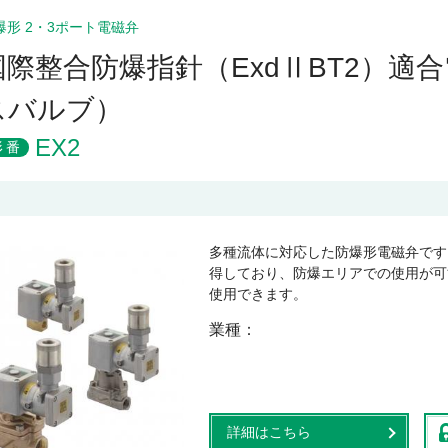
爆形 2・3ポート電磁弁
国際整合防爆指針（ExdⅡBT2）
スバルブ）
EX2
形番
多種流体に対応した防爆形電磁弁です。
得しており、防爆エリアでの使用が可
使用できます。
業種
詳細はこちら