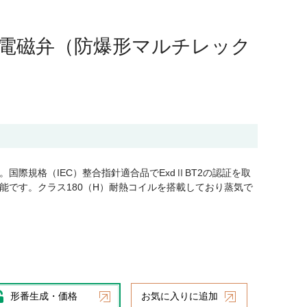
適合電磁弁（防爆形マルチレック
国際規格（IEC）整合指針適合品でExdⅡBT2の認証を取
能です。クラス180（H）耐熱コイルを搭載しており蒸気で
形番生成・価格
お気に入りに追加