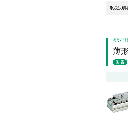
取扱説明
薄形平
薄
形番