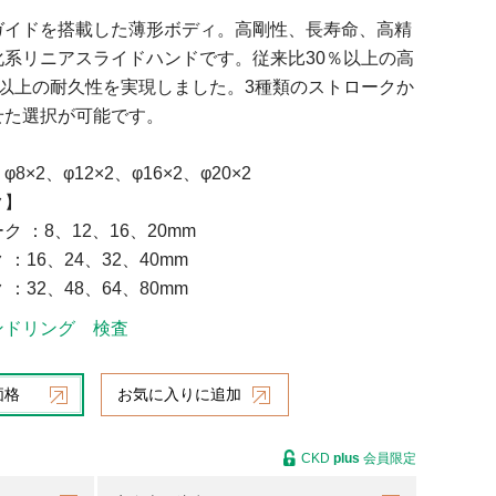
ガイドを搭載した薄形ボディ。高剛性、長寿命、高精
化系リニアスライドハンドです。従来比30％以上の高
倍以上の耐久性を実現しました。3種類のストロークか
せた選択が可能です。
×2、φ12×2、φ16×2、φ20×2
ク】
 ：8、12、16、20mm
：16、24、32、40mm
：32、48、64、80mm
ンドリング
検査
価格
お気に入りに追加
CKD
plus
会員限定