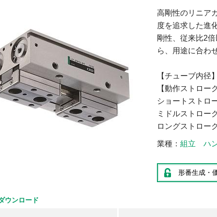
高剛性のリニア
度を追求した進
剛性、従来比2
ら、用途に合わ
【チューブ内径】φ8
【動作ストロー
ショートストローク
ミドルストローク 
ロングストローク 
業種
組立
ハ
形番生成・
ダウンロード