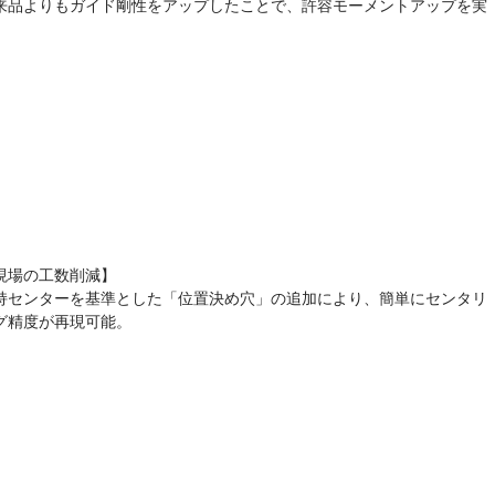
来品よりもガイド剛性をアップしたことで、許容モーメントアップを実
。
現場の工数削減】
持センターを基準とした「位置決め穴」の追加により、簡単にセンタリ
グ精度が再現可能。