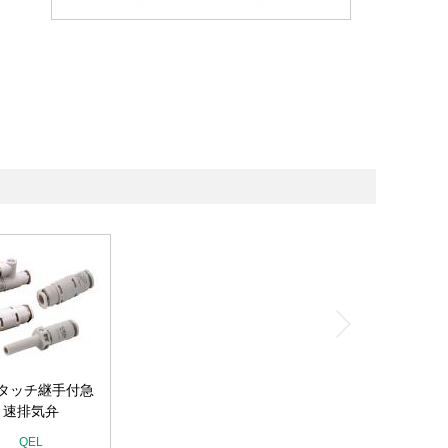
タッチ継手付急
速排気弁
QEL