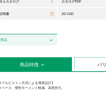
タルカタログ
カタログPDF
説明書
2D CAD
連商品
商品特徴
バ
ダブルピストン方式による薄形設計】
スペース、慣性モーメント軽減、高把持力。