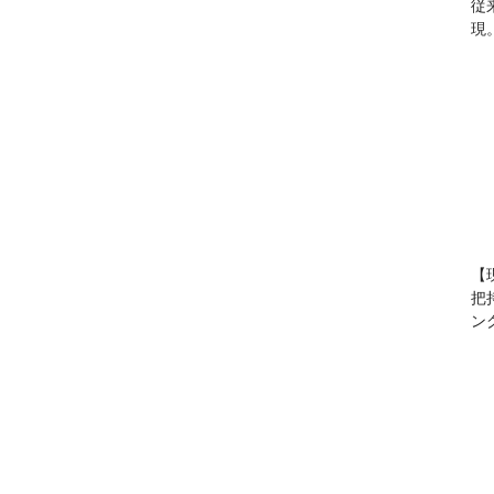
従
現
【
把
ン