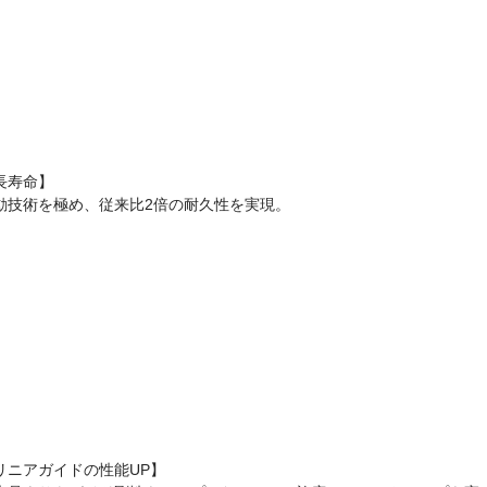
長寿命】
動技術を極め、従来比2倍の耐久性を実現。
リニアガイドの性能UP】