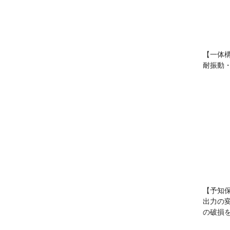
【一体
耐振動・
【予知
出力の
の破損