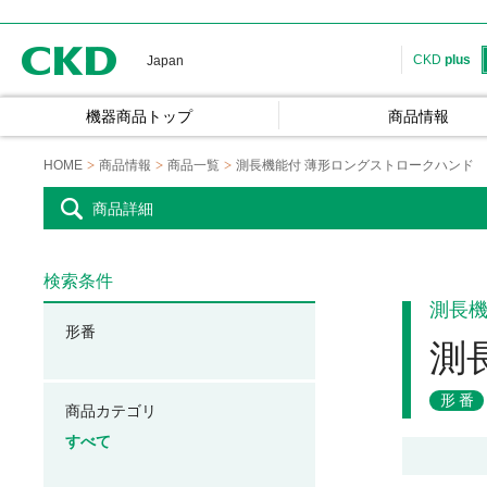
CKD
CKD
plus
Japan
機器商品トップ
商品情報
HOME
商品情報
商品一覧
測長機能付 薄形ロングストロークハンド
商品詳細
検索条件
測長
形番
測
形番
商品カテゴリ
すべて