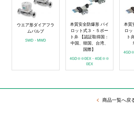
チ
本質安全防爆形 パイ
本質
ウエア形ダイアフラ
ピ
ロット式３・５ポー
ロッ
ムバルブ
ト弁 【認証取得国：
ト
SWD・MWD
中国、韓国、台湾、
国際】
4GD
4GD※※0EX・4GE※※
0EX
商品一覧へ戻