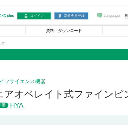
Language
日
CKD
plus
ログイン
新規会員登録
資料・ダウンロード
ルブ
イフサイエンス機器
エアオペレイト式ファインピ
HYA
形番