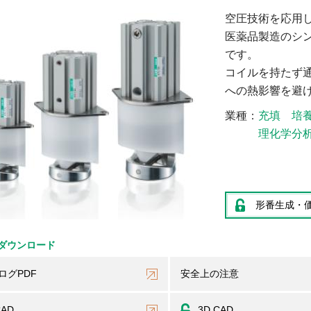
空圧技術を応用
医薬品製造のシ
です。
コイルを持たず
への熱影響を避
業種
充填
培
理化学分
形番生成・
ダウンロード
ログPDF
安全上の注意
CAD
3D CAD