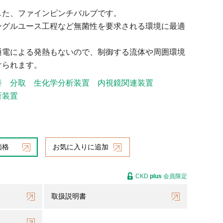
した、ファインピンチバルブです。
ングルユース工程など無菌性を要求される環境に最適
通電による発熱もないので、制御する流体や周囲環境
けられます。
養
分取
生化学分析装置
内視鏡関連装置
析装置
価格
お気に入りに追加
CKD
plus
会員限定
取扱説明書