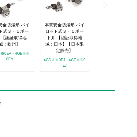
安全防爆形 パイ
本質安全防爆形 パイ
ト式３・５ポー
ロット式３・５ポー
弁【認証取得地
ト弁 【認証取得地
域：欧州】
域：日本】【日本限
定販売】
※※0EA・4GE※※
0EA
4GD※※0EJ・4GE※※0
EJ
る