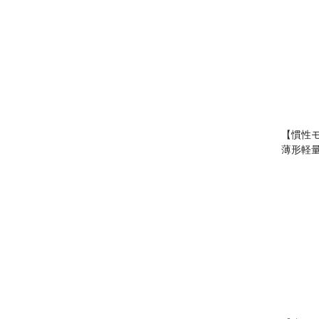
【慣性
薄形軽