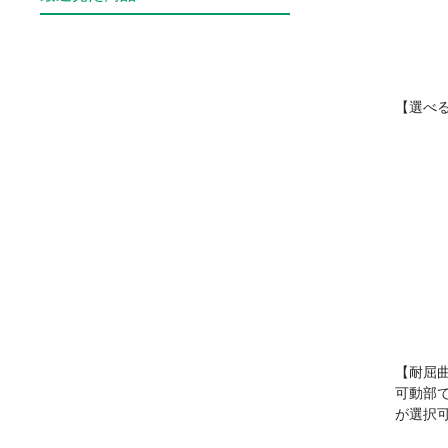
【選べ
【耐屈
可動部
が選択可