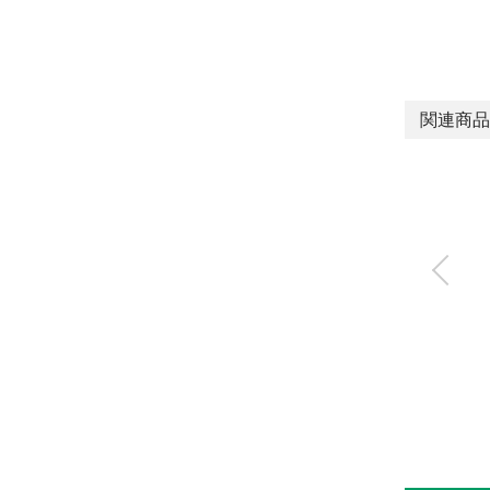
関連商品
ロータリクランプシ
リンダ
RCC2