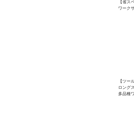
【省ス
ワーク
【ツー
ロング
多品種