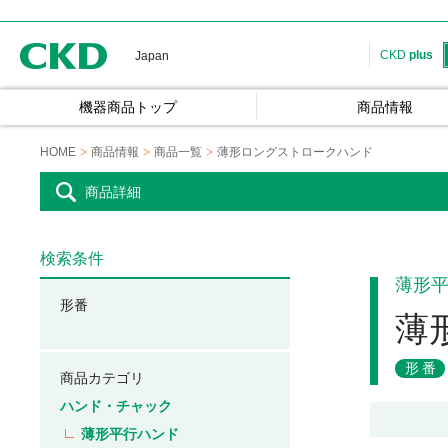
CKD
CKD
plus
Japan
機器商品トップ
商品情報
HOME
商品情報
商品一覧
薄形ロングストロークハンド
商品詳細
検索条件
薄形
形番
薄
形番
商品カテゴリ
ハンド・チャック
薄形平行ハンド