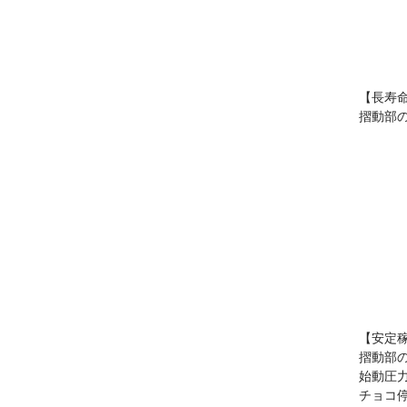
【長寿
摺動部
【安定
摺動部
始動圧
チョコ