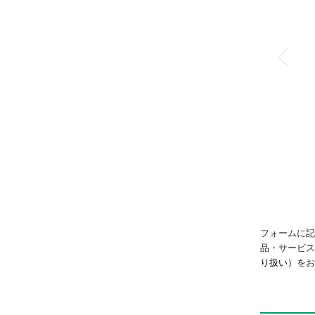
リニアスライドシリ
ンダ
LCR
フォームに記
品・サービ
り扱い）
をお