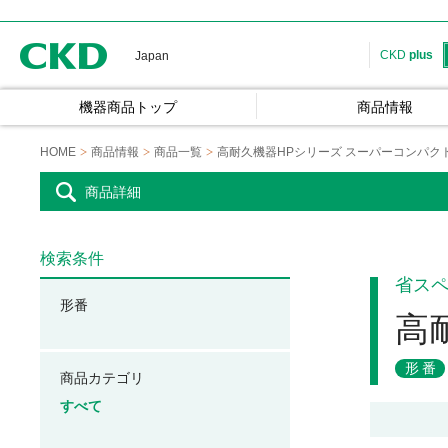
CKD
CKD
plus
Japan
機器商品トップ
商品情報
HOME
商品情報
商品一覧
高耐久機器HPシリーズ スーパーコンパク
商品詳細
検索条件
省ス
形番
高
形番
商品カテゴリ
すべて