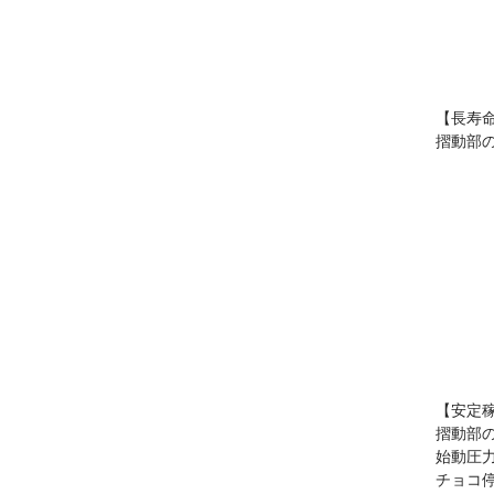
【長寿
摺動部
【安定
摺動部
始動圧
チョコ