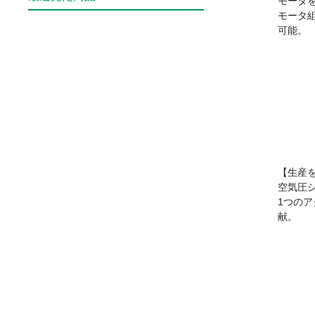
モータ
モータ
可能。
【生産
空気圧
1つの
献。