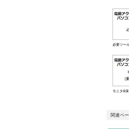
必要ツー
モニタ&保
関連ペー