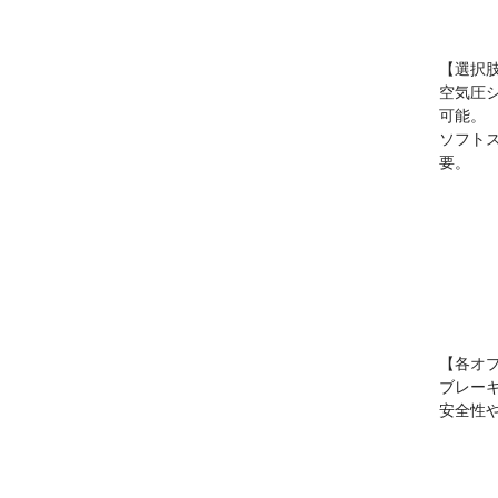
【選択
空気圧
可能。
ソフト
要。
【各オ
ブレー
安全性