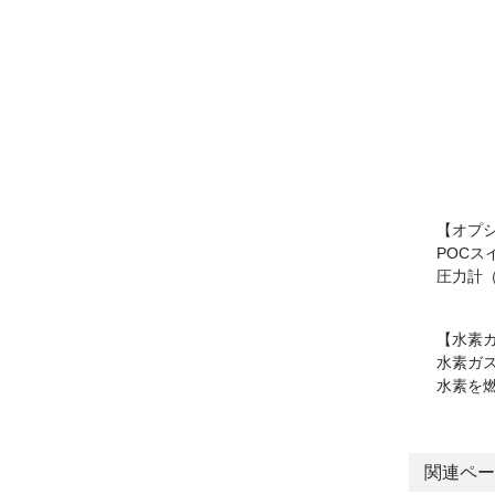
【オプ
POC
圧力計
【水素
水素ガ
水素を
関連ペー