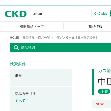
CKD
CKD
plus
Japan
機器商品トップ
商品情報
HOME
商品情報
商品一覧
中圧ガス複合弁【日本限定販売】
商品詳細
検索条件
ガス
形番
中
形番
商品カテゴリ
すべて
NEW