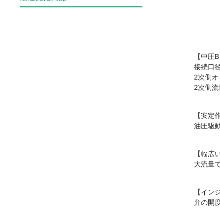
【中圧B
接続口径
2次側オ
2次側
【安定
油圧駆
【幅広い
大流量
【イン
弁の開