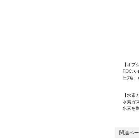
【オプ
POC
圧力計
【水素
水素ガ
水素を
関連ペー