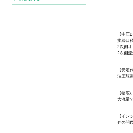
【中圧B
接続口径
2次側オ
2次側
【安定
油圧駆
【幅広い
大流量
【イン
弁の開