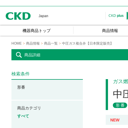
CKD
CKD
plus
Japan
機器商品トップ
商品情報
HOME
商品情報
商品一覧
中圧ガス複合弁【日本限定販売】
商品詳細
検索条件
ガス
形番
中
形番
商品カテゴリ
すべて
NEW