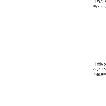
【省ス
幅・ピ
【脱調
ベアリ
高精度