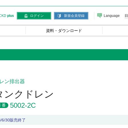
Language
日
CKD
plus
ログイン
新規会員登録
資料・ダウンロード
レン排出器
タンクドレン
5002-2C
形番
3/6/30販売終了